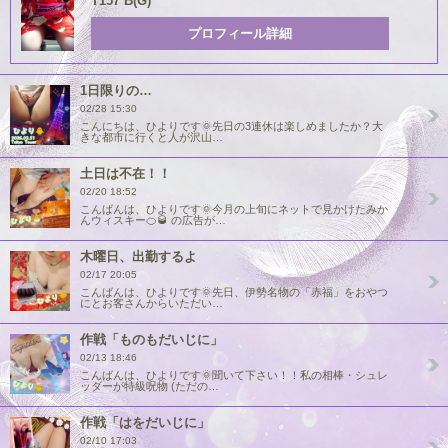
T157 B(G)
プロフィール詳細
1日限りの…
02/28 15:30
こんにちは、ひよりです🌞先日の3連休は楽しめましたか？大
きな都市に行くと人が沢山…
土日は不在！！
02/20 18:52
こんばんは、ひよりです🌞今月の上旬にネットで見かけたみか
んウィスキー🍊🥃 の広告が…
木曜日、出勤するよ
02/17 20:05
こんばんは、ひよりです🌞先日、伊勢名物の「赤福」をおやつ
にとお客さんからいただい…
作戦「ものもだいじに」
02/13 18:46
こんばんは、ひよりです🌞聞いて下さい！！私の相棒・シュレ
ッダーが特級呪物 (ただの…
作戦「はをだいじに」
02/10 17:03