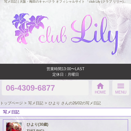
写メ日記 | 大阪・梅田のキャバクラ オフィシャルサイト 「club Lily (クラブ リリー)」
営業時間13:00〜LAST
定休日：月曜日
home
menu
06-4309-6877
HOME
MENU
トップページ
写メ日記
ひより さんの26/02の写メ日記
写メ日記
ひより(30歳)