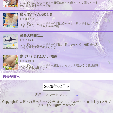
こんばんは、ひよりです🌞日曜は自宅へ帰ってすぐ雪をかき集
め、雪だるまを作って遊ぶ…
帰ってからのお楽しみ
02/08 17:59
こんばんは、ひよりです🌞今日はめ～っちゃ寒いですね！？何
これ何これ…ガタガタ🧊🥶🧊超…
薄暮の時間に…
02/07 16:47
こんばんは、ひよりです🌞今日は…私じゃなくて…飛行機のえ
っち写真です📸この滑らかな…
寒けりゃ走ればいい(脳筋
02/06 19:36
こんばんは、ひよりです🌞最近ちょっぴり？ 暖かくて超超超寒
がりな私も油断しまくっ…
過去記事へ
表示： スマートフォン｜
ＰＣ
Copyright© 大阪・梅田のキャバクラ オフィシャルサイト
club Lily (クラブ
リリー)
All rights reserved.