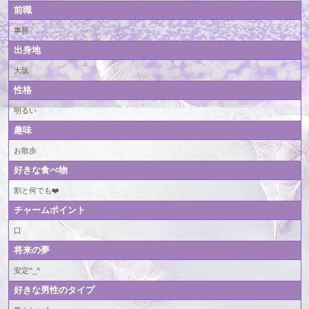
前職
事務
出身地
大阪
性格
明るい
趣味
お散歩
好きな食べ物
割と何でも❤️
チャームポイント
口
将来の夢
安定^_^
好きな男性のタイプ