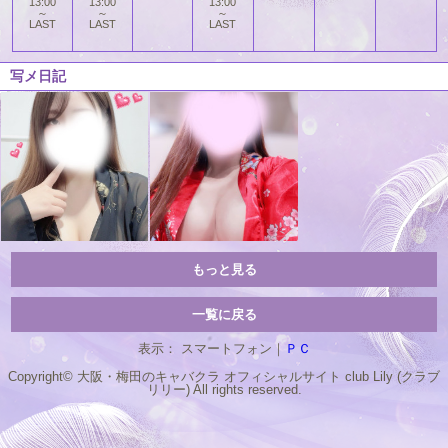
13:00
13:00
13:00
～
～
～
LAST
LAST
LAST
写メ日記
もっと見る
一覧に戻る
表示： スマートフォン｜
ＰＣ
Copyright© 大阪・梅田のキャバクラ オフィシャルサイト
club Lily (クラブ
リリー)
All rights reserved.